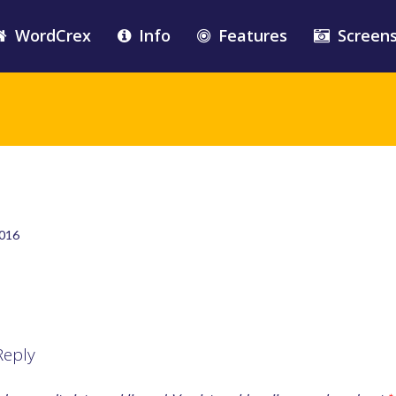
WordCrex
Info
Features
Screen
2016
Reply