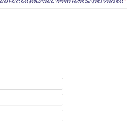
dres wordt niet gepubliceerd.
Vereiste velden zijn gemarkeerd met
*