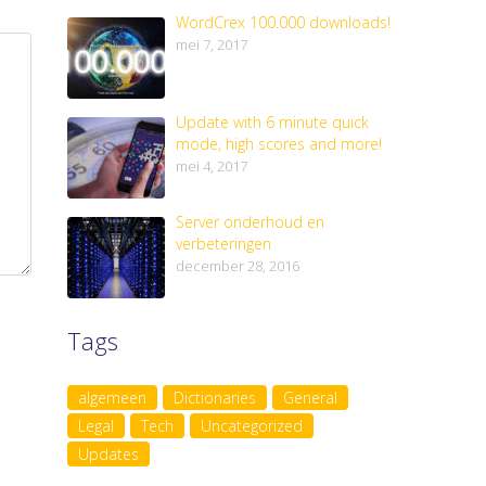
WordCrex 100.000 downloads!
mei 7, 2017
Update with 6 minute quick
mode, high scores and more!
mei 4, 2017
Server onderhoud en
verbeteringen
december 28, 2016
Tags
algemeen
Dictionaries
General
Legal
Tech
Uncategorized
Updates