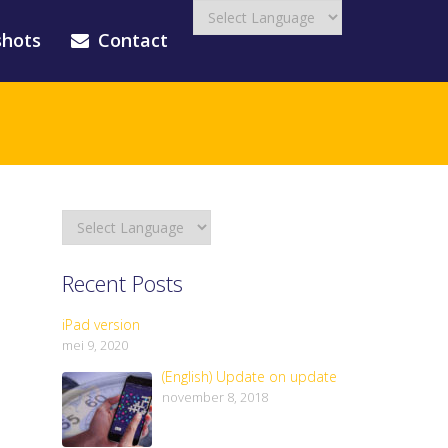
shots
Contact
Recent Posts
iPad version
mei 9, 2020
(English) Update on update
november 8, 2018