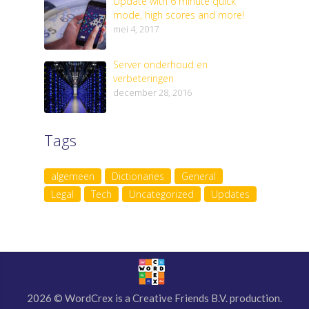
Update with 6 minute quick
mode, high scores and more!
mei 4, 2017
Server onderhoud en
verbeteringen
december 28, 2016
Tags
algemeen
Dictionaries
General
Legal
Tech
Uncategorized
Updates
2026 © WordCrex is a Creative Friends B.V. production.