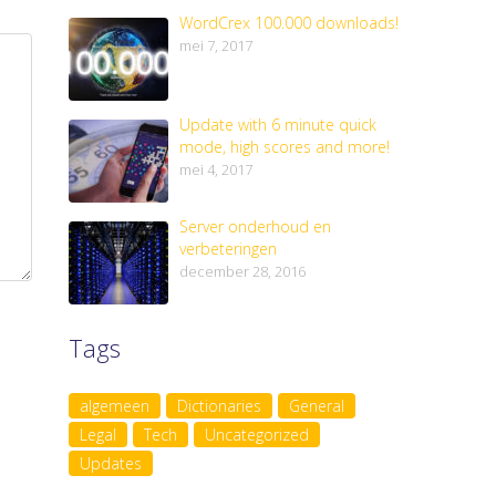
WordCrex 100.000 downloads!
mei 7, 2017
Update with 6 minute quick
mode, high scores and more!
mei 4, 2017
Server onderhoud en
verbeteringen
december 28, 2016
Tags
algemeen
Dictionaries
General
Legal
Tech
Uncategorized
Updates