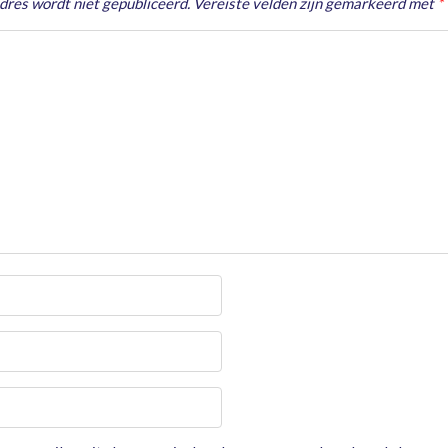
dres wordt niet gepubliceerd.
Vereiste velden zijn gemarkeerd met
*