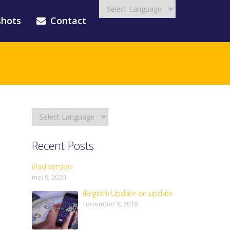
shots
Contact
Recent Posts
iPad version
mei 9, 2020
(English) Update on update
november 8, 2018