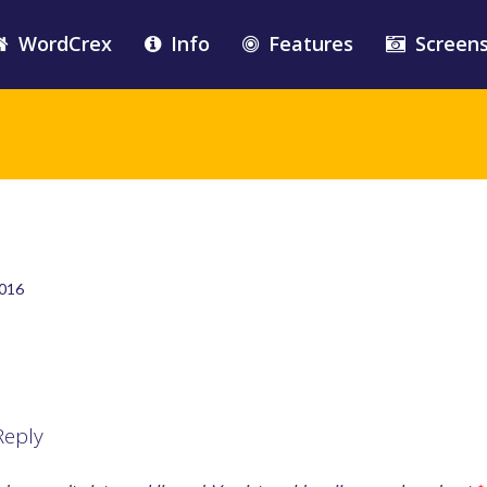
WordCrex
Info
Features
Screen
2016
Reply