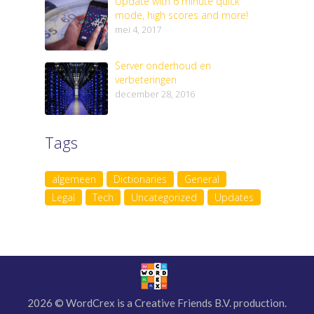
Update with 6 minute quick
mode, high scores and more!
mei 4, 2017
Server onderhoud en
verbeteringen
december 28, 2016
Tags
algemeen
Dictionaries
General
Legal
Tech
Uncategorized
Updates
2026 © WordCrex is a Creative Friends B.V. production.